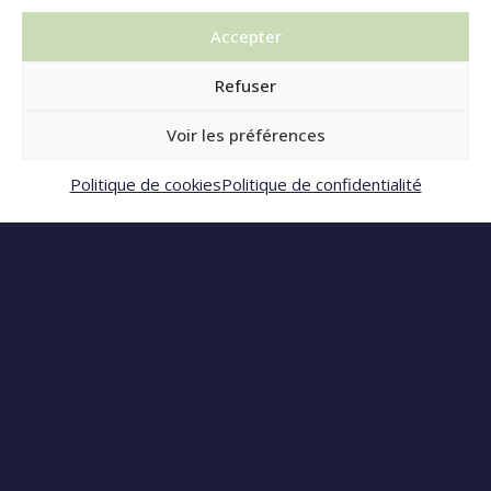
LE DOMAINE
Accepter
Hébergements
À propos
Refuser
Services
Se divertir
Voir les préférences
Contact
Réserver
Politique de cookies
Politique de confidentialité
INFORMATIONS
FAQs
Conditions générales de vente et de location
Mentions légales
Politique de confidentialité
Politique de cookies (UE)
NOUS SUIVRE